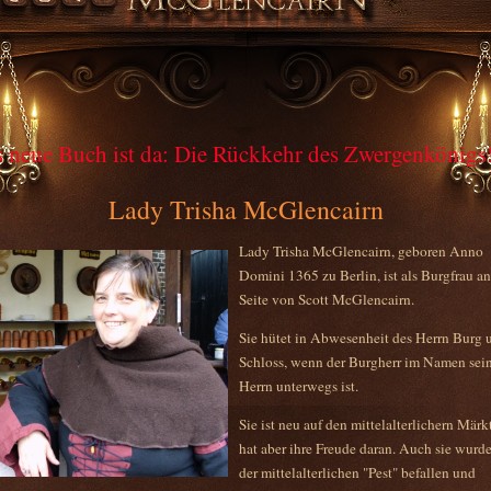
 neue Buch ist da: Die Rückkehr des Zwergenkönigs
 neues Feohwynn-Abenteuer mit Scott McGlencairn 
Lady Trisha McGlencairn
Autor! Erhältlich unter https://www.feohwynn.de
Lady Trisha McGlencairn, geboren Anno
Domini 1365 zu Berlin, ist als Burgfrau an
Seite von Scott McGlencairn.
Sie hütet in Abwesenheit des Herrn Burg 
Schloss, wenn der Burgherr im Namen sei
Herrn unterwegs ist.
Sie ist neu auf den mittelalterlichern Märk
hat aber ihre Freude daran. Auch sie wurd
der mittelalterlichen "Pest" befallen und