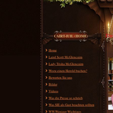
Das
CAIRT-IUIL (HOME)
Ein
Home
Co-
Laird Scott McGlencairn
Lady Trisha McGlencairn
Wozu einen Herold buchen?
Bewerten Sie uns
Bilder
Videos
Was die Presse so schrieb
Was SIE als Gast beachten sollten
WW-Weniger Wichtiges