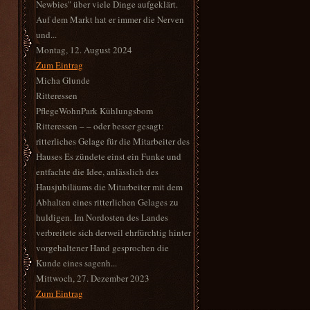
Newbies" über viele Dinge aufgeklärt.
Auf dem Markt hat er immer die Nerven
und...
Montag, 12. August 2024
Zum Eintrag
Micha Glunde
Ritteressen
PflegeWohnPark Kühlungsborn
Ritteressen – – oder besser gesagt:
ritterliches Gelage für die Mitarbeiter des
Hauses Es zündete einst ein Funke und
entfachte die Idee, anlässlich des
Hausjubiläums die Mitarbeiter mit dem
Abhalten eines ritterlichen Gelages zu
huldigen. Im Nordosten des Landes
verbreitete sich derweil ehrfürchtig hinter
vorgehaltener Hand gesprochen die
Kunde eines sagenh...
Mittwoch, 27. Dezember 2023
Zum Eintrag