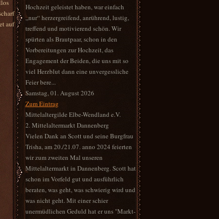
llos
Hochzeit geleistet haben, war einfach
scharf
„nur“ herzergreifend, anrührend, lustig,
et auf
treffend und motivierend schön. Wir
spürten als Brautpaar, schon in den
Vorbereitungen zur Hochzeit, das
Engagement der Beiden, die uns mit so
viel Herzblut dann eine unvergessliche
Feier bere...
Samstag, 01. August 2026
Zum Eintrag
Mittelaltergilde Elbe-Wendland e.V.
2. Mittelaltermarkt Dannenberg
Vielen Dank an Scott und seine Burgfrau
Trisha, am 20./21.07. anno 2024 feierten
wir zum zweiten Mal unseren
Mittelaltermarkt in Dannenberg. Scott hat
schon im Vorfeld gut und ausführlich
beraten, was geht, was schwierig wird und
was nicht geht. Mit einer schier
unermüdlichen Geduld hat er uns "Markt-