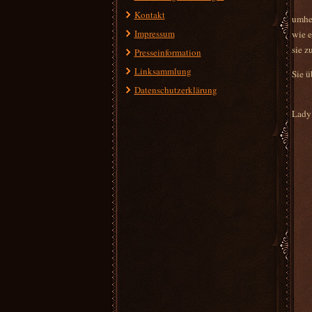
Kontakt
umher
Impressum
wie e
sie z
Presseinformation
Linksammlung
Sie ü
Datenschutzerklärung
Lady 