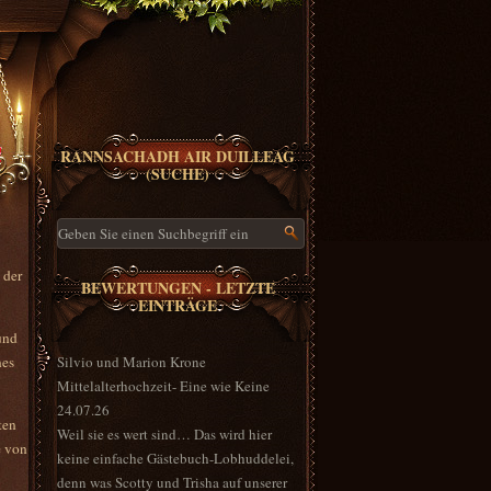
!
RANNSACHADH AIR DUILLEAG
(SUCHE)
als
 der
BEWERTUNGEN - LETZTE
EINTRÄGE
und
nes
Silvio und Marion Krone
Mittelalterhochzeit- Eine wie Keine
24.07.26
ten
Weil sie es wert sind… Das wird hier
e von
keine einfache Gästebuch-Lobhuddelei,
denn was Scotty und Trisha auf unserer