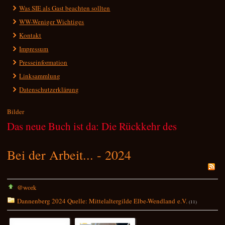
Was SIE als Gast beachten sollten
WW-Weniger Wichtiges
Kontakt
Impressum
Presseinformation
Linksammlung
Datenschutzerklärung
Bilder
Das neue Buch ist da: Die Rückkehr des
Zwergenkönigs! Ein neues Feohwynn-Abenteuer
Bei der Arbeit... - 2024
mit Scott McGlencairn als Co-Autor! Erhältlich
unter https://www.feohwynn.de
@work
Dannenberg 2024 Quelle: Mittelaltergilde Elbe-Wendland e.V.
(11)