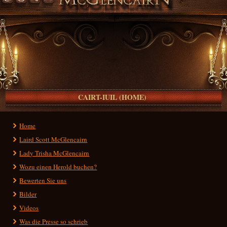
CAIRT-IUIL (HOME)
Home
Laird Scott McGlencairn
Lady Trisha McGlencairn
Wozu einen Herold buchen?
Bewerten Sie uns
Bilder
Videos
Was die Presse so schrieb