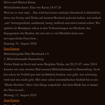
Silvio und Marion Krone
Mittelalterhochzeit- Eine wie Keine 24.07.26
Weil sie es wert sind… Das wird hier keine einfache Gästebuch-Lobhuddelei,
denn was Scotty und Trisha auf unserer Hochzeit geleistet haben, war einfach
„nur“ herzergreifend, anrührend, lustig, treffend und motivierend schön. Wir
spürten als Brautpaar, schon in den Vorbereitungen zur Hochzeit, das
Engagement der Beiden, die uns mit so viel Herzblut dann eine
unvergessliche Feier bere...
Samstag, 01. August 2026
Zum Eintrag
Mittelaltergilde Elbe-Wendland e.V.
2. Mittelaltermarkt Dannenberg
Vielen Dank an Scott und seine Burgfrau Trisha, am 20./21.07. anno 2024
feierten wir zum zweiten Mal unseren Mittelaltermarkt in Dannenberg. Scott
hat schon im Vorfeld gut und ausführlich beraten, was geht, was schwierig
wird und was nicht geht. Mit einer schier unermüdlichen Geduld hat er uns
"Markt-Newbies" über viele Dinge aufgeklärt. Auf dem Markt hat er immer
die Nerven und...
Montag, 12. August 2024
Zum Eintrag